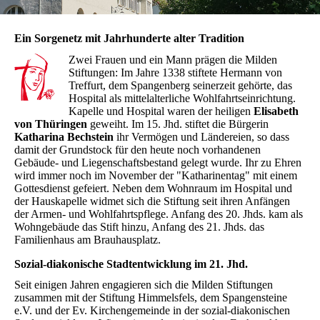
Ein Sorgenetz mit Jahrhunderte alter Tradition
Zwei Frauen und ein Mann prägen die Milden
Stiftungen: Im Jahre 1338 stiftete Hermann von
Treffurt, dem Spangenberg seinerzeit gehörte, das
Hospital als mittelalterliche Wohlfahrtseinrichtung.
Kapelle und Hospital waren der heiligen
Elisabeth
von Thüringen
geweiht. Im 15. Jhd. stiftet die Bürgerin
Katharina Bechstein
ihr Vermögen und Ländereien, so dass
damit der Grundstock für den heute noch vorhandenen
Gebäude- und Liegenschaftsbestand gelegt wurde. Ihr zu Ehren
wird immer noch im November der "Katharinentag" mit einem
Gottesdienst gefeiert. Neben dem Wohnraum im Hospital und
der Hauskapelle widmet sich die Stiftung seit ihren Anfängen
der Armen- und Wohlfahrtspflege. Anfang des 20. Jhds. kam als
Wohngebäude das Stift hinzu, Anfang des 21. Jhds. das
Familienhaus am Brauhausplatz.
Sozial-diakonische Stadtentwicklung im 21. Jhd.
Seit einigen Jahren engagieren sich die Milden Stiftungen
zusammen mit der Stiftung Himmelsfels, dem Spangensteine
e.V. und der Ev. Kirchengemeinde in der sozial-diakonischen